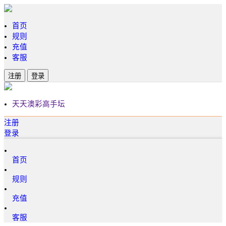
首页
规则
充值
客服
注册
登录
天天澳彩高手坛
注册
登录
首页
规则
充值
客服