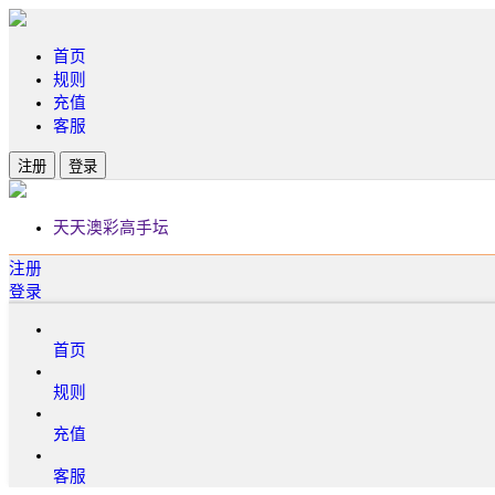
首页
规则
充值
客服
注册
登录
天天澳彩高手坛
注册
登录
首页
规则
充值
客服